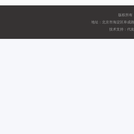
版权所有
地址：北京市海淀区阜成路甲2
技术支持：代