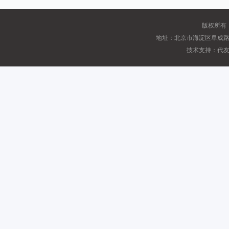
版权所有
地址：北京市海淀区阜成路甲2
技术支持：代