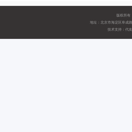
版权所有
地址：北京市海淀区阜成路甲2
技术支持：代