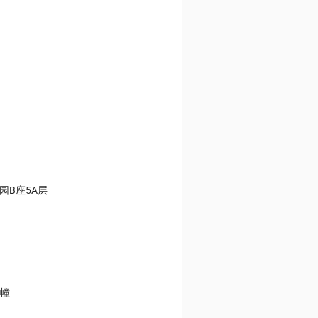
园B座5A层
A幢