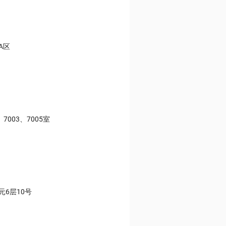
A区
003、7005室
6层10号