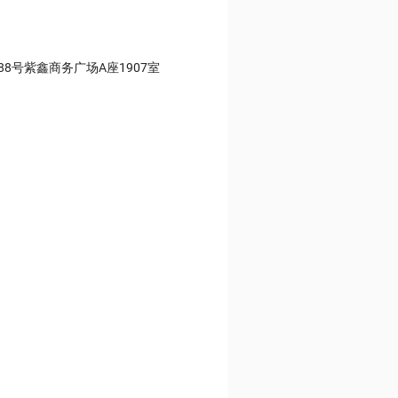
8号紫鑫商务广场A座1907室
）